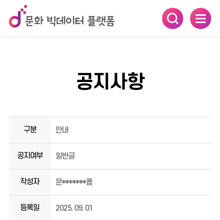
카피라이트로 가기
본문으로 가기
주메뉴로 가기
공지사항
구분
안내
공지여부
일반글
작성자
문*******폼
등록일
2025. 09. 01