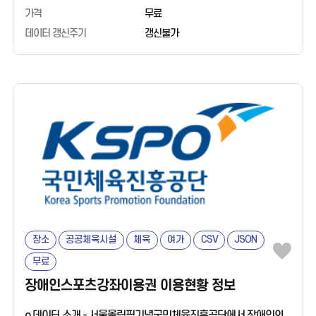
관람방법 1~3순위 값을 포함함. - 본 데이터 셋에는 응답자 특성
가격
무료
(성별, 연령대, 거주지역, 소득수준 등)이 포함됨. ㅇ 데이터 활용
데이터 갱신주기
갱신불가
시의성 있는 여가문화체육 데이터 확보를 통해 목표 집단 세분화
및 타겟 집단 선정 등 마케팅 커뮤니케이션에 활용. ㅇ 데이터 출처
㈜컨슈머인사이트 정기 기획조사 ‘여가문화체육 조사'
장소
공공체육시설
체육
여가
CSV
JSON
무료
장애인스포츠강좌이용권 이용현황 정보
o 데이터 소개 - 서울올림픽기념국민체육진흥공단에서 장애인의