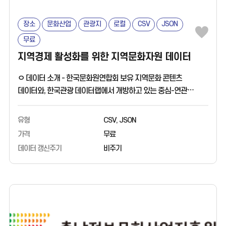
장소
문화산업
관광지
로컬
CSV
JSON
무료
지역경제 활성화를 위한 지역문화자원 데이터
ㅇ 데이터 소개 - 한국문화원연합회 보유 지역문화 콘텐츠
데이터와, 한국관광 데이터랩에서 개방하고 있는 중심-연관
관광지 데이터를 융합한 데이터입니다. - 소멸지수는
산업연구원이 2022년 11월 발표한 'K-지방소멸지수'에 의거하여
유형
CSV, JSON
분류하였습니다. - 소멸선제대응 57개 지역, 소멸예방 66개 지역,
가격
무료
소멸안심 31개 지역, 소멸무관 15개 지역이 보유하고 있는
데이터 갱신주기
비주기
지역문화 관광자원을 살펴볼 수 있습니다. ㅇ 활용분야 - 지역의
이야기가 있는 관광지 및 관광상품 개발 - 문화 콘텐츠 및 아카이브
기반 데이터 활용 - 한국학(민속학), 지역학, 기록학 연구자의
지역사 연구 및 콘텐츠 개발에 활용 ㅇ 데이터 출처 - 지역문화
콘텐츠 포털 지역N문화(https://nculture.org) - 한국관광
데이터랩(https://datalab.visitkorea.or.kr)