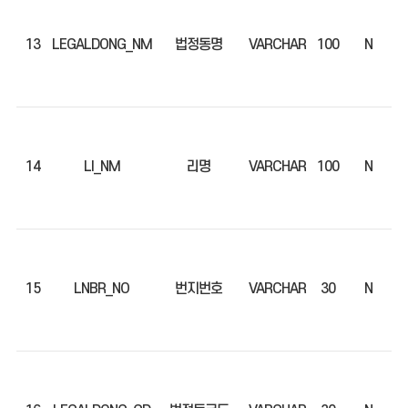
13
LEGALDONG_NM
법정동명
VARCHAR
100
N
14
LI_NM
리명
VARCHAR
100
N
15
LNBR_NO
번지번호
VARCHAR
30
N