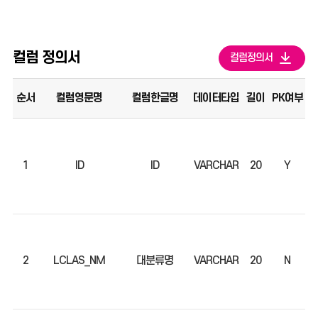
컬럼 정의서
컬럼정의서
순서
컬럼영문명
컬럼한글명
데이터타입
길이
PK여부
N
1
ID
ID
VARCHAR
20
Y
2
LCLAS_NM
대분류명
VARCHAR
20
N