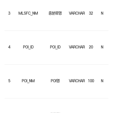
3
MLSFC_NM
중분류명
VARCHAR
32
N
4
POI_ID
POI_ID
VARCHAR
20
N
5
POI_NM
POI명
VARCHAR
100
N