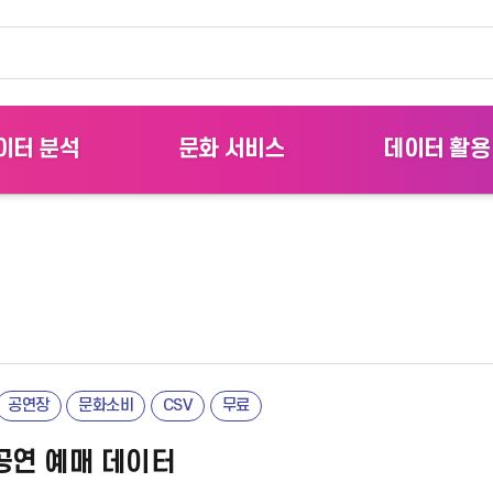
카피라이트로 가기
본문으로 가기
주메뉴로 가기
이터 분석
문화 서비스
데이터 활용
각화 분석
문화여가 생활 관측소
분석사례
이터 시각화
문화 트렌드
활용사례
문화 역세권
공모전
문화발자국
한류 트렌드
공연장
문화소비
CSV
무료
공연 예매 데이터