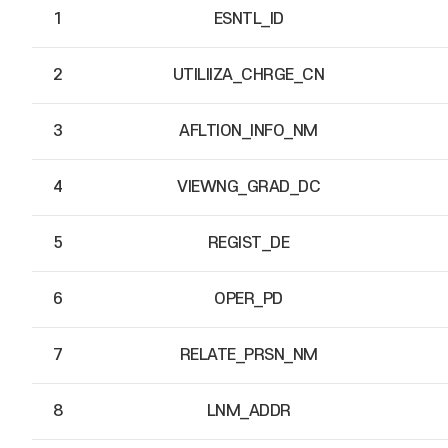
1
ESNTL_ID
2
UTILIIZA_CHRGE_CN
3
AFLTION_INFO_NM
4
VIEWNG_GRAD_DC
5
REGIST_DE
6
OPER_PD
7
RELATE_PRSN_NM
8
LNM_ADDR